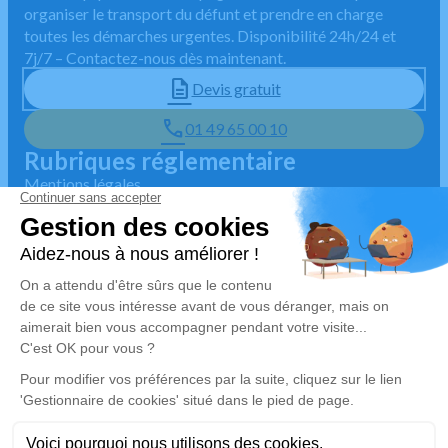
organiser le transport du défunt et prendre en charge
toutes les démarches urgentes. Disponibilité 24h/24 et
7j/7 – Contactez-nous dès maintenant.
Devis gratuit
01 49 65 00 10
Rubriques réglementaire
Mentions légales
Politique de traitement des données personnelles
Politique d'utilisation des cookies
Gestionnaire de cookies
Zone d'intervention
5/5 sur Google
🇫🇷 Habilité par la préfecture
Disponible 7j/7 et 24h/24