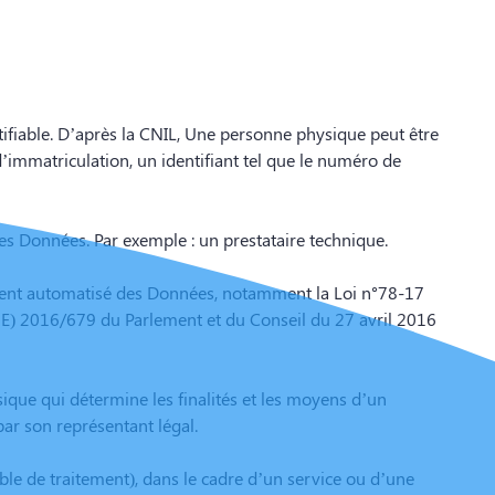
tifiable. D’après la CNIL, Une personne physique peut être
immatriculation, un identifiant tel que le numéro de
s Données. Par exemple : un prestataire technique.
itement automatisé des Données, notamment la Loi n°78-17
t (UE) 2016/679 du Parlement et du Conseil du 27 avril 2016
ique qui détermine les finalités et les moyens d’un
 par son représentant légal.
le de traitement), dans le cadre d’un service ou d’une