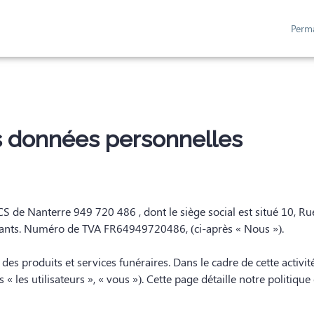
Perm
NÉRAIRES
SERVICES AUX FAMILLES
NOS AGENCES
ESPACES HOMM
es données personnelles
 de Nanterre 949 720 486 , dont le siège social est situé 10, R
rants. Numéro de TVA FR64949720486, (ci-après « Nous »).
produits et services funéraires. Dans le cadre de cette activité
 « les utilisateurs », « vous »). Cette page détaille notre politiqu