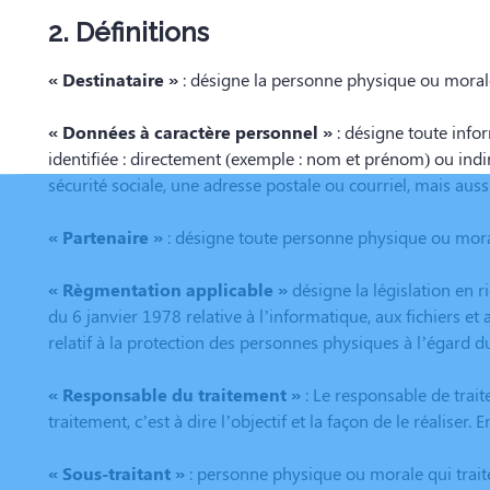
2. Définitions
« Destinataire »
: désigne la personne physique ou morale
« Données à caractère personnel »
: désigne toute info
identifiée : directement (exemple : nom et prénom) ou ind
sécurité sociale, une adresse postale ou courriel, mais aussi
« Partenaire »
: désigne toute personne physique ou moral
« Règmentation applicable »
désigne la législation en 
du 6 janvier 1978 relative à l’informatique, aux fichiers e
relatif à la protection des personnes physiques à l’égard 
« Responsable du traitement »
: Le responsable de trai
traitement, c’est à dire l’objectif et la façon de le réaliser
« Sous-traitant »
: personne physique ou morale qui trait