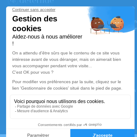
Aeternae Services Funéraires
Nos équipes vous aident à honorer la mémoire de la personn
son souvenir dans le respect de ses volontés, de ses valeurs 
son dernier voyage.
Nos agences
AETERNAE Services Funéraires - VERRIERES-LE-
BUISSON
01 49 65 00 11
verrieres@aeternae-funeraire.fr
18 Rue d'Estienne d'Orves - 91370 - Verrières-le-Buisson
5/5 - 2 avis