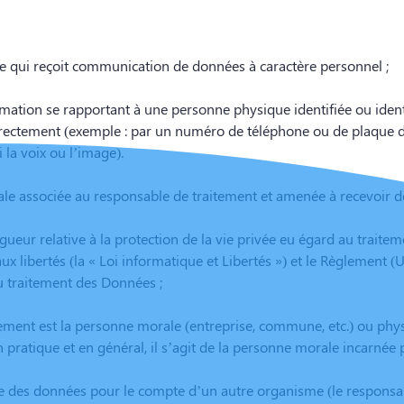
 qui reçoit communication de données à caractère personnel ;
rmation se rapportant à une personne physique identifiée ou iden
irectement (exemple : par un numéro de téléphone ou de plaque d’
 la voix ou l’image).
e associée au responsable de traitement et amenée à recevoir de
rigueur relative à la protection de la vie privée eu égard au tra
t aux libertés (la « Loi informatique et Libertés ») et le Règlemen
du traitement des Données ;
tement est la personne morale (entreprise, commune, etc.) ou phys
. En pratique et en général, il s’agit de la personne morale incarnée
e des données pour le compte d’un autre organisme (le responsab