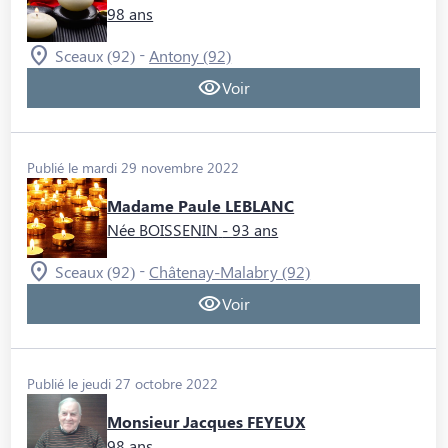
98 ans
-
Sceaux (92)
Antony (92)
Voir
Publié le mardi 29 novembre 2022
Madame Paule LEBLANC
Née BOISSENIN
- 93 ans
-
Sceaux (92)
Châtenay-Malabry (92)
Voir
Publié le jeudi 27 octobre 2022
Monsieur Jacques FEYEUX
98 ans