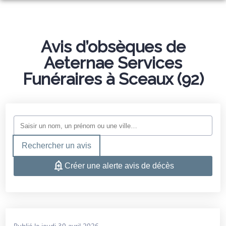
ORGANISER DES OBSÈQUES
PRÉVOIR SES OBSÈQUES
Avis d’obsèques de
MONUMENTS FUNÉRAIRES
Aeternae Services
SERVICES AUX FAMILLES
Funéraires à Sceaux (92)
NOS AGENCES
ESPACES HOMMAGES
ANTONY
LE PLESSIS-ROBINSON
Rechercher un avis
VERRIERES-LE-BUISSON
Créer une alerte avis de décès
Publié le jeudi 30 avril 2026