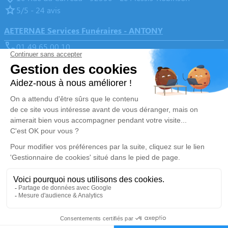
5/5 - 24 avis
AETERNAE Services Funéraires - ANTONY
01 49 65 00 10
contact@aeternae-funeraire.fr
26 Avenue Aristide Briand - 92160 - Antony
5/5 - 169 avis
Nos Services
Liens utiles
Organiser des obsèques
Avis de décès
Monuments funéraires
Demande de rendez-vous en
agence
Services aux familles
Nos réseaux sociaux
Mentions légales
Politique de traitement des données personnelles
Politique d’utilisation des cookies
Gestionnaire de cookies
Avis des familles
Zone d'intervention
5/5