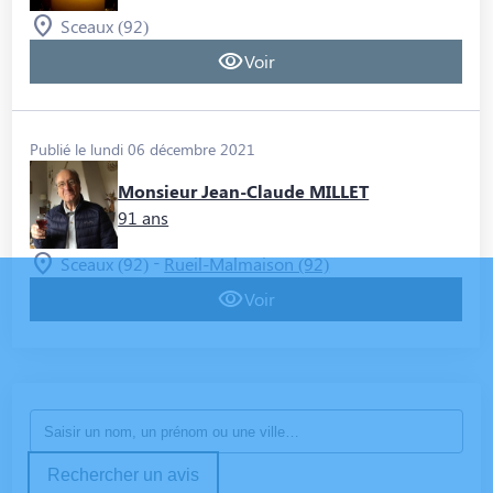
Sceaux (92)
Voir
Publié le lundi 06 décembre 2021
Monsieur Jean-Claude MILLET
91 ans
-
Sceaux (92)
Rueil-Malmaison (92)
Voir
Rechercher un avis