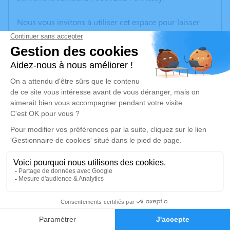
Nous vous invitons à utiliser cet espace pour laisser
vos condoléances, partager des photos souvenirs, une
anecdote ou exprimer vos pensées à travers des
poèmes ou des textes. Cet endroit est un lieu
d'expression dédié à honorer la mémoire de
Dominique Eliane CLAIRET.
Un service de plantation d’arbre hommage est
disponible ici
.
Je rends hommage
Cérémonie civile
lundi 02 septembre 2024 à 12h00
14
Crématorium du Parc de Clamart
Faire-part
Hommages
104 Rue de la Porte de Trivaux