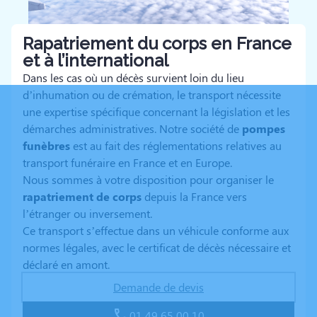
Rapatriement du corps en France
et à l’international
Dans les cas où un décès survient loin du lieu
d’inhumation ou de crémation, le transport nécessite
une expertise spécifique concernant la législation et les
démarches administratives. Notre société de
pompes
funèbres
est au fait des réglementations relatives au
transport funéraire en France et en Europe.
Nous sommes à votre disposition pour organiser le
rapatriement de corps
depuis la France vers
l’étranger ou inversement.
Ce transport s’effectue dans un véhicule conforme aux
normes légales, avec le certificat de décès nécessaire et
déclaré en amont.
Demande de devis
01 49 65 00 10