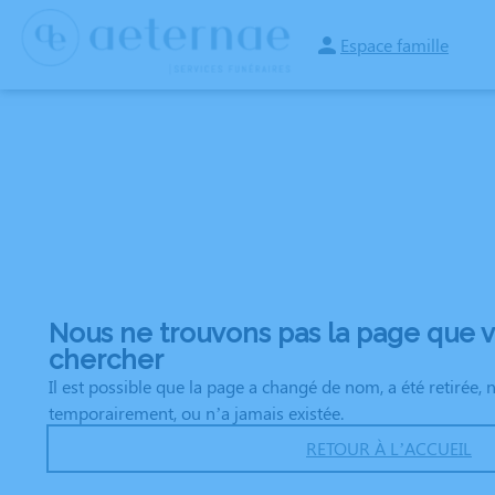
Aller
au
Espace famille
ORGANISER DES OBSÈQUES
PRÉVOIR SES OBSÈQUES
MONUMENTS FU
contenu
Nous ne trouvons pas la page que 
chercher
Il est possible que la page a changé de nom, a été retirée, 
temporairement, ou n’a jamais existée.
RETOUR À L’ACCUEIL