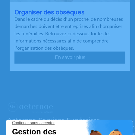
Organiser des obsèques
Dans le cadre du décès d’un proche, de nombreuses
démarches doivent être entreprises afin d’organiser
les funérailles. Retrouvez ci-dessous toutes les
informations nécessaires afin de comprendre
l’organisation des obsèques.
En savoir plus
Aeternae Services Funéraires
Nos équipes vous aident à honorer la mémoire de la personn
son souvenir dans le respect de ses volontés, de ses valeurs 