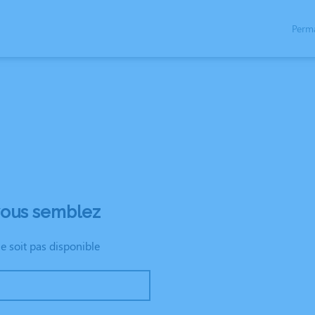
Perm
NÉRAIRES
SERVICES AUX FAMILLES
NOS AGENCES
ESPACES HOMM
vous semblez
ne soit pas disponible