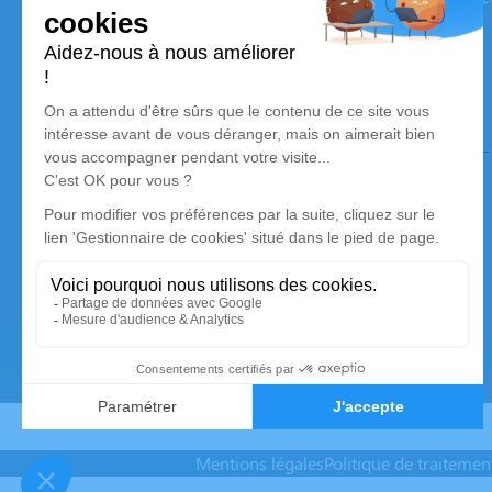
son dernier voyage.
Nos agences
AETERNAE Services Funéraires – VERRIERES-LE-
BUISSON
01 49 65 00 11
verrieres@aeternae-funeraire.fr
18 Rue d'Estienne d'Orves – 91370 – Verrières-le-
Buisson
5/5 – 1 avis
Mentions légales
Politique de traiteme