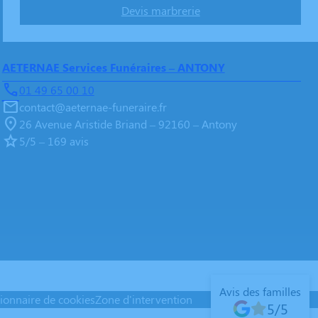
Devis marbrerie
AETERNAE Services Funéraires – ANTONY
01 49 65 00 10
contact@aeternae-funeraire.fr
26 Avenue Aristide Briand – 92160 – Antony
5/5 – 169 avis
Avis des familles
ionnaire de cookies
Zone d'intervention
5/5