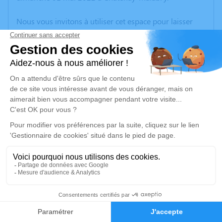
Nous vous invitons à utiliser cet espace pour laisser
vos condoléances, partager des photos souvenirs, une
anecdote ou exprimer vos pensées à travers des
poèmes ou des textes. Cet endroit est un lieu
d'expression dédié à honorer la mémoire d’Yves
ESBELIN.
Un service de plantation d’arbre hommage est
disponible ici
.
Je rends hommage
Cérémonie religieuse
mardi 10 mai 2022 à 10h00
1
Église St Gervais et St Protais de Saint-
Faire-part
Hommages
Gervazy