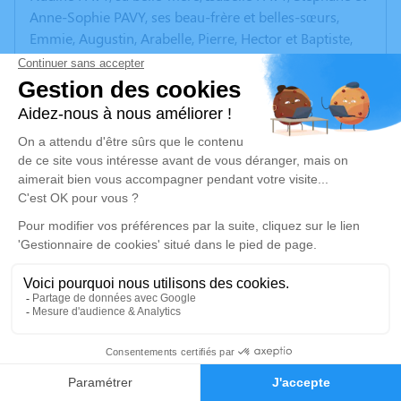
Anne-Sophie PAVY, ses beau-frère et belles-sœurs,
Emmie, Augustin, Arabelle, Pierre, Hector et Baptiste,
ses neveux et nièces,
ont la tristesse de vous faire part du décès de
Sylvain GUILLON
survenu le vendredi 27 mars 2026 à l'âge de 55 ans.
La cérémonie religieuse sera célébrée
le mardi 7 avril 2026 à 14 h 30
en l'Église Saint Germain l'Auxerrois
1 place de l'église - 92290 Châtenay-Malabry
L'inhumation aura lieu
le mercredi 8 avril 2026 à 11 heures
au cimetière d'Azay-le-Rideau
Rue Georges Jehan - 37190 Azay-le-Rideau
31
Faire-part
Hommages
Plutôt qu'offrir des fleurs, certes belles, soutenez la