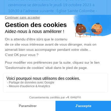
cérémonie se déroulera le jeudi 19 octobre 2023 à
10h30 à l'adresse suivante : Église Sainte Colombe -
Rue du Père Mazurié - 94550 Chevilly-Larue.
Un service de plantation d’arbre hommage est
disponible ici
.
Je rends hommage
Cérémonie religieuse
jeudi 19 octobre 2023 à 10h30
Église Sainte Colombe de Chevilly-Larue
Rue du Père Mazurié
94550 Chevilly-Larue
35
Je rends hommage
Faire-part
Hommages