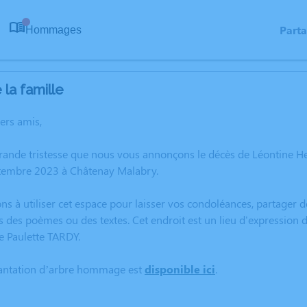
Part
Hommages
0
la famille
hers amis,
rande tristesse que nous vous annonçons le décès de Léontine H
tembre 2023 à Châtenay Malabry.
ns à utiliser cet espace pour laisser vos condoléances, partager
s des poèmes ou des textes. Cet endroit est un lieu d'expression
e Paulette TARDY.
lantation d’arbre hommage est
disponible ici
.