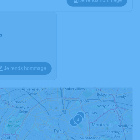
Je rends hommage
s
Je rends hommage
2
4
3