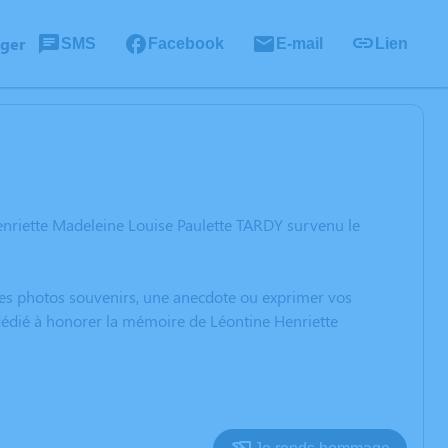
ager
SMS
Facebook
E-mail
Lien
enriette Madeleine Louise Paulette TARDY survenu le
 des photos souvenirs, une anecdote ou exprimer vos
 dédié à honorer la mémoire de Léontine Henriette