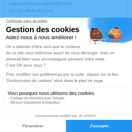
votre amitié ou votre affection,
lors du décès de Léna.
La cagnotte en ligne a été clôturée et sera entièrement
reversée au Muséum d'Histoire Naturelle en
contribuant à un programme de sciences participatives
portant sur les insectes - un sujet cher à Léna.
Cet espace privé est destiné à recueillir vos
condoléances ou le souvenir d’un moment passé.
Je rends hommage
Cérémonie religieuse
vendredi 03 mai 2024 à 16h45
Crématorium du Parc de Clamart
57
104 Rue de la Porte de Trivaux
Faire-part
Hommages
92140 Clamart