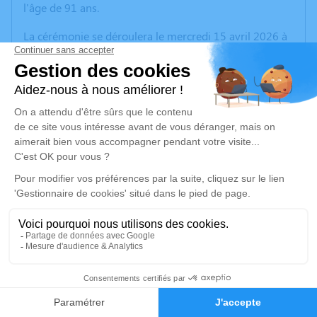
l'âge de 91 ans.
La cérémonie se déroulera le mercredi 15 avril 2026 à
14h30 à l’adresse suivante : Église Saint Jean de
Montmartre - 19 rue des Abbesses - 75018 Paris.
En lieu et place de fleurs, un don à l'Institut du
cerveau, France Alzheimer, La ligue contre le
cancer, Les petits Frères des Pauvres ou la
plantation d’un arbre en sa mémoire sera
apprécié.
Si vous le souhaitez, vous pouvez utiliser le lien ci-
dessous pour laisser vos condoléances, partager des
photos souvenirs, une anecdote.
Cet espace est un lieu d'expression dédié à honorer la
mémoire de Janine FRÉMONT.
32
Nous remercions tous ceux qui s’associent à notre
Faire-part
Hommages
peine.