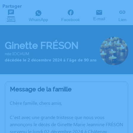
Partager
E-mail
SMS
WhatsApp
Facebook
Lien
Ginette FRÉSON
née IOCHUM
décédée le 2 décembre 2024 à l'âge de 90 ans
Message de la famille
Chère famille, chers amis,
C’est avec une grande tristesse que nous vous
annonçons le décès de Ginette Marie Jeannine FRÉSON
survenu le lundi 02 décembre 2024 à Châtenay