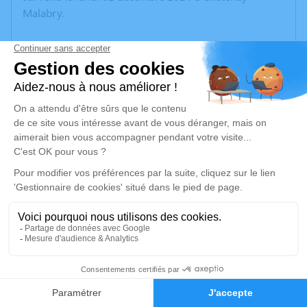
Malabry.
Nous vous invitons à utiliser cet espace pour laisser
vos condoléances, partager des photos souvenirs, une
anecdote ou exprimer vos pensées à travers des
poèmes ou des textes. Cet endroit est un lieu
d'expression dédié à honorer la mémoire de Ginette
Marie Jeannine FRÉSON.
Un service de plantation d’arbre hommage est
disponible ici
.
Je rends hommage
Cérémonie religieuse
10
mardi 10 décembre 2024 à 15h00
Faire-part
Hommages
Église Saint Germain de Pantin