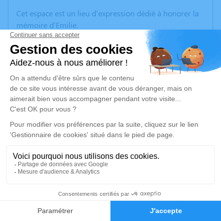
Cet espace est un lieu d'expression dédié à honorer la
mémoire d'Emilie.
Nous vous invitons à l'utiliser pour laisser vos
condoléances, partager des photos souvenirs, une
anecdote ou exprimer vos pensées à travers des
poèmes ou des textes.
Une cérémonie se déroulera le lundi 27 octobre 2025 à
14h30 au Crématorium du Père-Lachaise - 55 rue des
Rondeaux - 75020 Paris (prévoir de venir en avance
pour se présenter à l'entrée au gardien qui vous
guidera). Nous pourrons nous rassembler après la
cérémonie aux Tables du Père Lachaise, au 44
boulevard de Ménilmontant, à 15 min à pied.
Un second hommage sera rendu à Altkirch, où Emilie a
58
grandi et choisi de reposer, le vendredi 31 octobre
2025. La cérémonie aura lieu à 14h30 à la Halle au blé,
Faire-part
Hommages
place Xavier Jourdain. L'inhumation aura lieu au