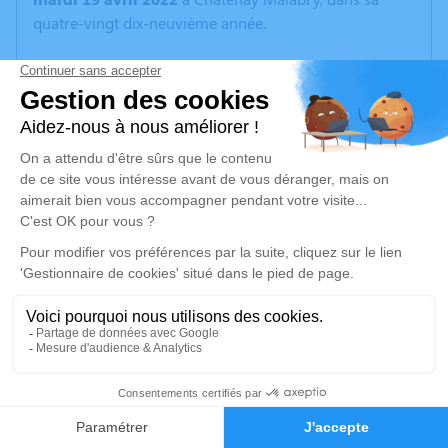
quatre-vingt dix-neuvième année.
Si vous souhaitez rendre hommage à Alice vos
messages seront les bienvenus.
Si vous souhaitez offrir des fleurs l'inhumation étant en
Haute-Vienne, à Augne, son village natal,
vous avez la possibilité de vous rapprocher de la
société
Vert...Tige, Fleuriste, à Chateauneuf la Forêt.
et les contacter au :
05 55 69 10 77
/
06 03 53 29
71
Un service de plantation d’arbre hommage est
disponible ici
.
8
Faire-part
Hommages
Je rends hommage