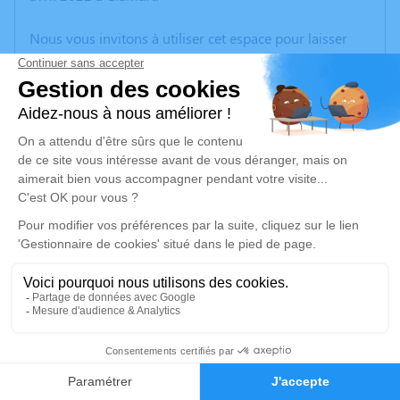
Nous vous invitons à utiliser cet espace pour laisser
vos condoléances, partager des photos souvenirs, une
anecdote ou exprimer vos pensées à travers des
poèmes ou des textes. Cet endroit est un lieu
d'expression dédié à honorer la mémoire d’Alain
FONS.
Un service de plantation d’arbre hommage est
disponible ici
.
Je rends hommage
Cérémonie civile
mardi 26 avril 2022 à 13h00
6
Crématorium du Parc de Clamart
Faire-part
Hommages
104 Rue de la Porte de Trivaux